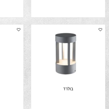
לנטרן
רי
בולרד