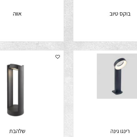
קס טיוב
אווה