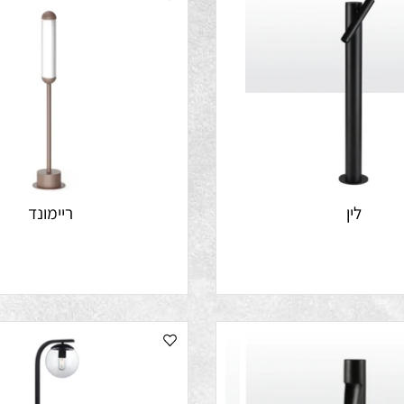
לין
ריימונד