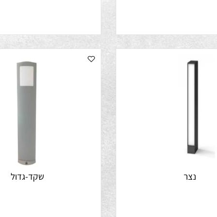
נגו גינה
שלהבת
נצר
שקד-גדול