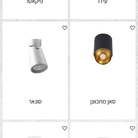
עידו
פיקאסו
סאן מתכוונן
סונאר