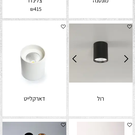
מונטנה
צלינדר
415
₪
רול
דארקלייט