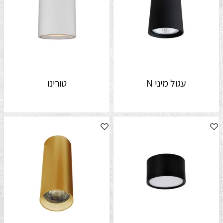
עגול מיני N
טורינו