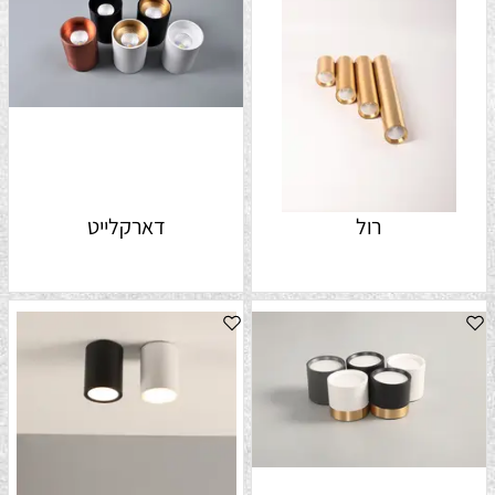
רול
דארקלייט