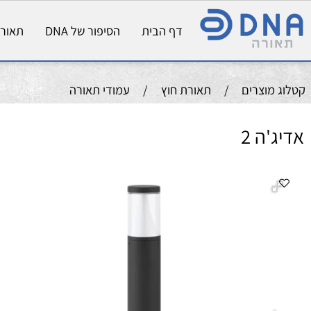
דף הבית
הסיפור של DNA
תאורת פני
וצרים
/
תאורת חוץ
/
עמודי תאורה
ה 2
גוף תאו
מקור א
שטף
גוון אור: 
מק
אל
גו
עד