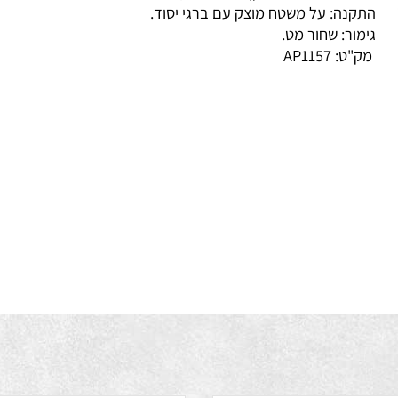
ד: דרייבר בעל תקן TUV (כלול).
קנה: על משטח מוצק עם ברגי יסוד.
מור: שחור מט.
ק"ט:
AP1157