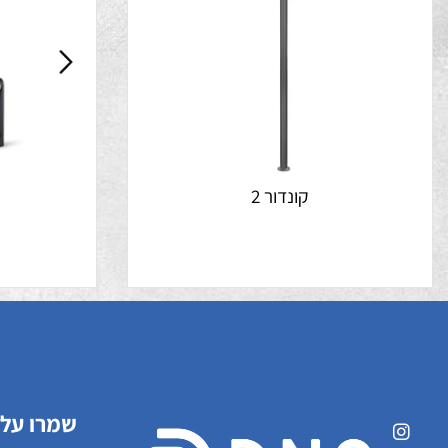
קונדור 2
ק