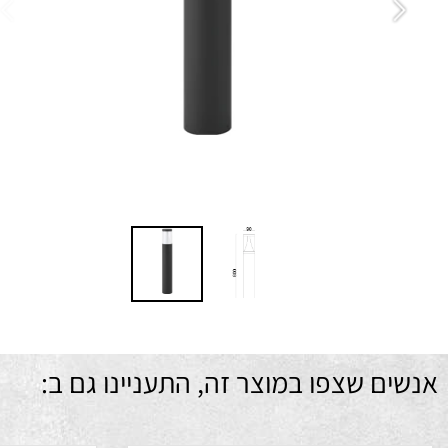
ציו
הת
גי
מ
ם שצפו במוצר זה, התעניינו גם ב: