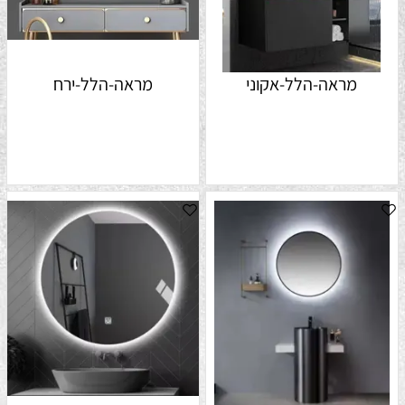
מראה-הלל-אקוני
מראה-הלל-ירח