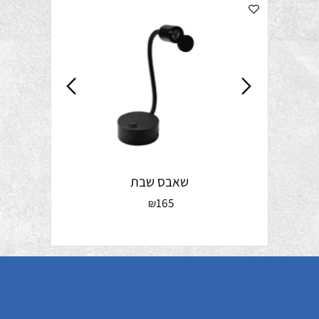
שאבס שבת
165
₪