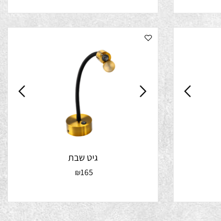
180
₪
גיט שבת
165
₪