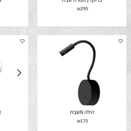
ברוקלין מנורת שבת
נרולי
0
295
₪
הילה Nשבת
אורה 