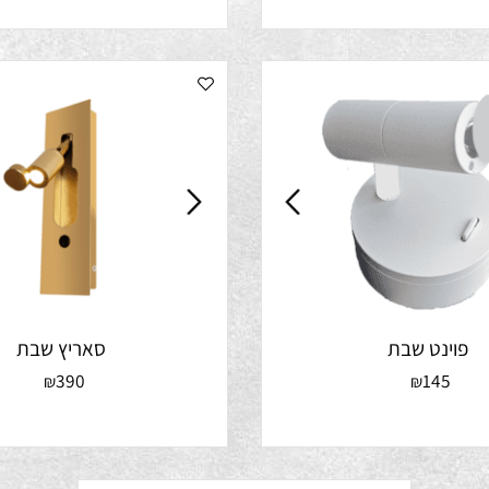
נט שבת
סאריץ שבת
390
14
₪
₪