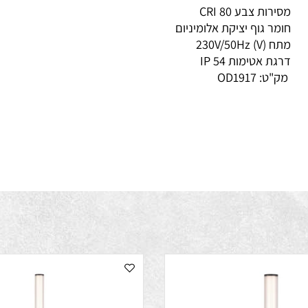
נורה BRIDGELUX
רות צבע CRI 80
מר גוף יציקת אלומיניום
V) 230V/50Hz
גת אטימות IP 54
ק"ט:
OD1917