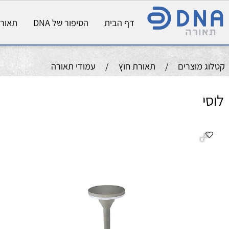
דף הבית
הסיפור של DNA
תאורת פני
וצרים
/
תאורת חוץ
/
עמודי תאורה
תי
עמ
צב
מק
גוון
שטף
קוטר
גובה