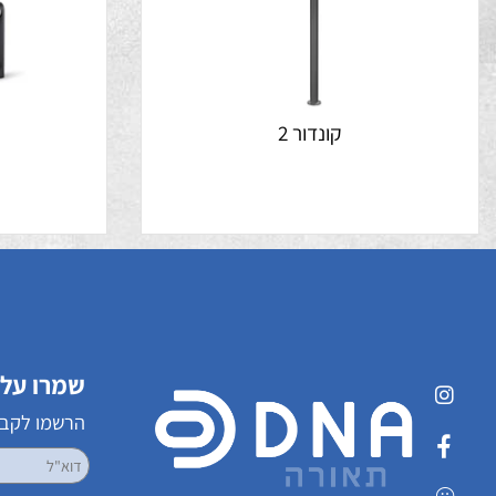
קונדור 2
ק
שמרו על קשר