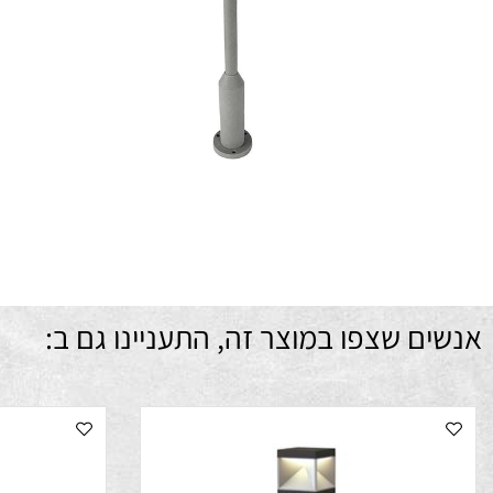
סוג 
מסי
חו
מתח (
דר
מ
ם שצפו במוצר זה, התעניינו גם ב: