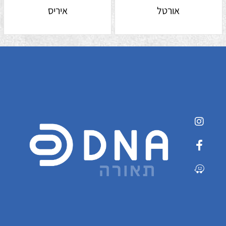
אורטל
איריס