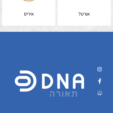
אורטל
איריס