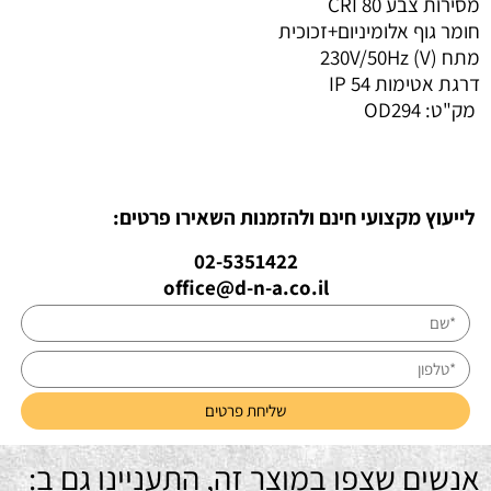
מסירות צבע CRI
80
חומר גוף
אלומיניום+זכוכית
מתח (V)
230V/50Hz
דרגת אטימות IP
54
מק"ט:
OD294
לייעוץ מקצועי חינם ולהזמנות השאירו פרטים:
02-5351422
office@d-n-a.co.il
אנשים שצפו במוצר זה, התעניינו גם ב: