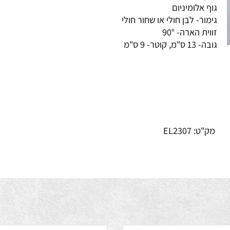
BR - יצרן
ף אלומיניום
מור- לבן חולי או שחור חולי
וית הארה- 90°
1 ס"מ, קוטר- 9 ס"מ
ק"ט:
EL2307