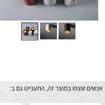
IDGELUX
גו
גי
זו
גובה- 3
מ
ם שצפו במוצר זה, התעניינו גם ב: