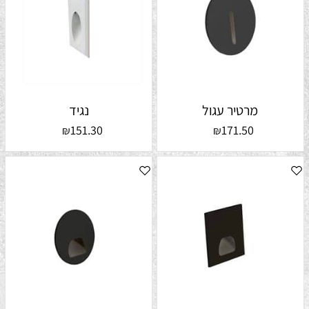
מרטיר עגול
נגיד
151.30
171.50
₪
₪