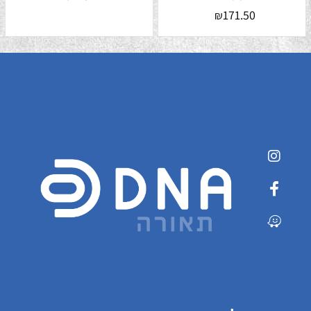
171.50
₪