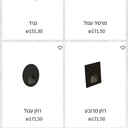
מרטיר עגול
נגיד
151.30
171.50
₪
₪
רוזן מרובע
רוזן עגול
171.50
171.50
₪
₪