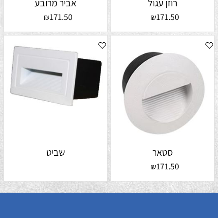
רוזן עגול
אביר מרובע
171.50
171.50
₪
₪
סטאר
שביט
171.50
₪