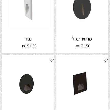
מרטיר עגול
נגיד
151.30
171.50
₪
₪