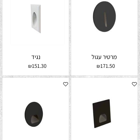
מרטיר עגול
נגיד
151.30
171.50
₪
₪