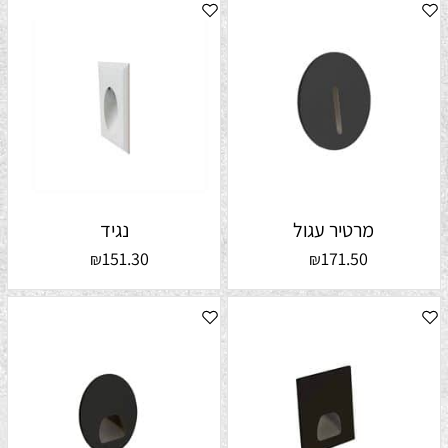
מרטיר עגול
נגיד
151.30
171.50
₪
₪