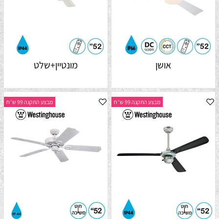
אושן
מונטיין+שלט
מבצע התקנה 99 ש"ח
מבצע התקנה 99 ש"ח