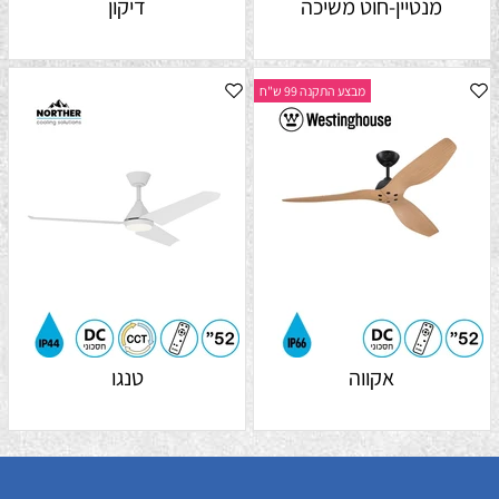
מנטיין-חוט משיכה
דיקון
מבצע התקנה 99 ש"ח
אקווה
טנגו