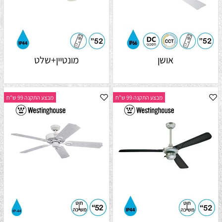
אושן
מונטיין+שלט
מבצע התקנה 99 ש"ח
מבצע התקנה 99 ש"ח