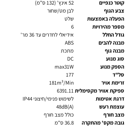
קוטר כנפיים
52 אינץ' (132 ס"מ)
צבע הגוף
לבן מט/שחור
הפעלה באמצעות
שלט
מספר מהירויות
6
גודל החלל
אידיאלי לחדרים עד 36 מר'
מבנה להבים
ABS
מבנה גוף
מתכת
סוג מנוע
DC
הספק מנוע
max31W
סל"ד
177
זרימת אויר
181m³/Min
ספיקת אוויר מקסימלית
6391.11
דרגת אטימות
לשימוש פנימי/חיצוני IP44
עוצמת רעש
48dB(A)
מצב חורף
כולל מצב חורף
גובה מקס' מהתקרה
36.8 ס"מ