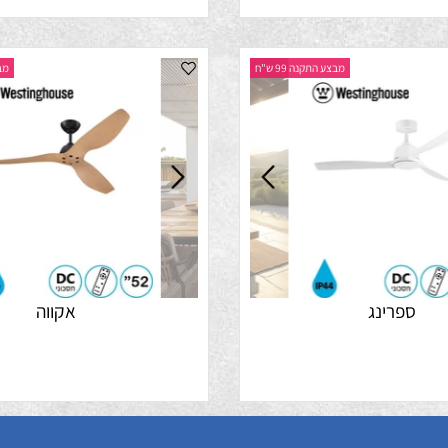
מבצע התקנה 99 ש"ח
מבצע התק
פרינג
אקווה