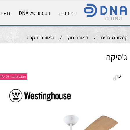
דף הבית
הסיפור של DNA
תאורת פני
וצרים
/
תאורת חוץ
/
מאווררי תקרה
קה
מ
מבצע התקנה 99 ש"ח
קו
צב
צב
ה
גו
מס
גו