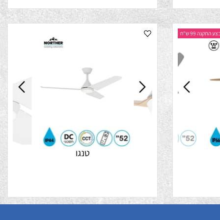
נה 99 ש"ח
טנגו