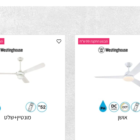
מבצע התקנה 99 ש"ח
מבצע התק
אושן
מונטיין+שלט