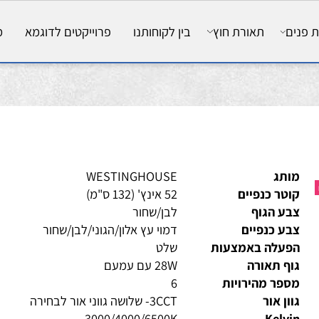
ם
תאורת חוץ
בין לקוחותנו
פרוייקטים לדוגמא
מאמ
ותג
WESTINGHOUSE
טר כנפיים
52 אינץ' (132 ס"מ)
ע הגוף
לבן/שחור
ע כנפיים
דמוי עץ אלון/הגוני/לבן/שחור
פעלה באמצעות
שלט
ף תאורה
28W עם עמעם
פר מהירויות
6
ון אור
3CCT- שלושה גווני אור לבחירה