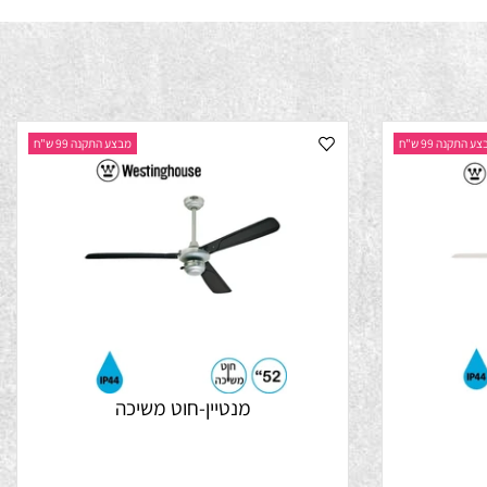
נה 99 ש"ח
מבצע התקנה 99 ש"ח
מנטיין-חוט משיכה