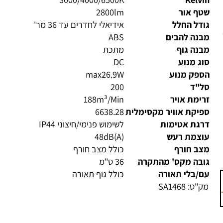
3000/4000/6500K
Kelv
טף אור
2800lm
דל החלל
אידיאלי לחדרים עד 36 מר'
בנה להבים
ABS
נה גוף
מתכת
ג מנוע
DC
ספק מנוע
max26.9W
ל"ד
200
ימת אויר
188m³/Min
יקת אוויר מקסימלית
6638.28
רגת אטימות
לשימוש פנימי/חיצוני IP44
וצמת רעש
48dB(A)
צב חורף
כולל מצב חורף
ובה מקס' מהתקרה
36 ס"מ
/בלי תאורה
כולל גוף תאורה
ק"ט:
SA1468