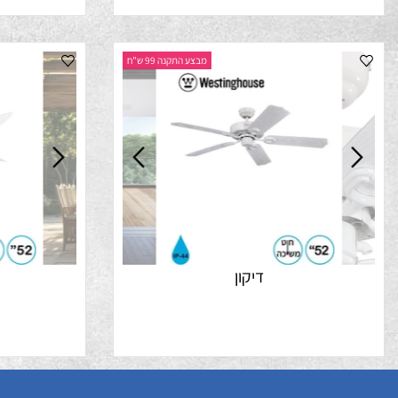
מבצע התקנה 99 ש"ח
דיקון
ס