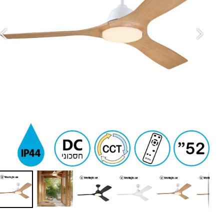
in
ש
גו
מ
מב
סו
ה
ס
זר
ספ
ד
ע
מ
ג
עם
מ