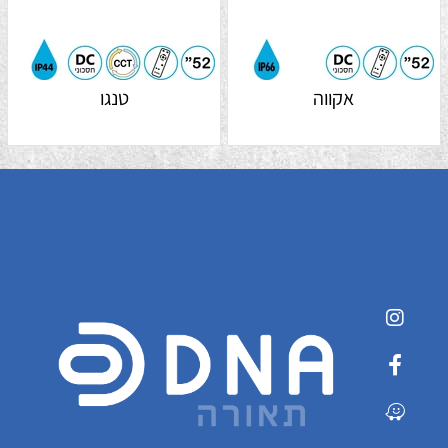
אקווה
טנגו