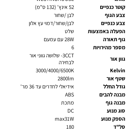
קוטר כנפיים
52 אינץ' (132 ס"מ)
צבע הגוף
לבן /שחור
צבע כנפיים
לבן/שחור/דמוי עץ אלון
הפעלה באמצעות
שלט
גוף תאורה
28W עם עמעם
מספר מהירויות
6
3CCT- שלושה גווני אור
גוון אור
לבחירה
3000/4000/6500K
Kelvin
שטף אור
2800lm
גודל החלל
אידיאלי לחדרים עד 36 מר'
מבנה להבים
ABS
מבנה גוף
מתכת
סוג מנוע
DC
הספק מנוע
max31W
סל"ד
180