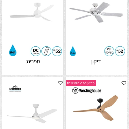
דיקון
ספרינג
מבצע התקנה 99 ש"ח