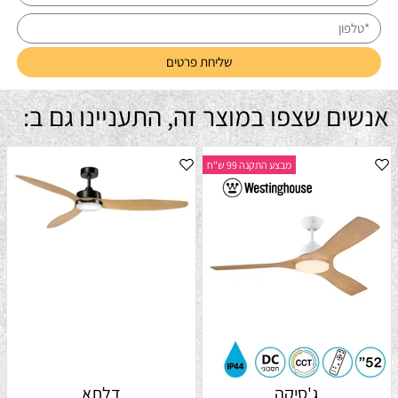
אנשים שצפו במוצר זה, התעניינו גם ב:
מבצע התקנה 99 ש"ח
ג'סיקה
דלתא