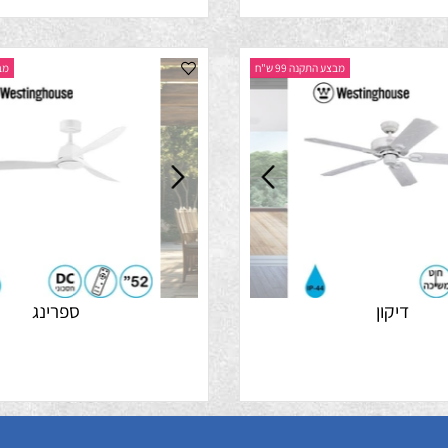
מבצע התקנה 99 ש"ח
מבצע התק
דיקון
ספרינג