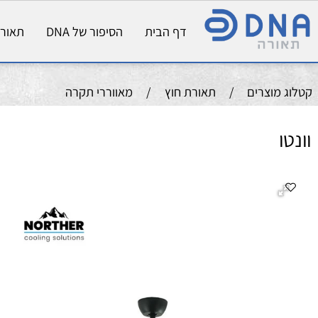
דף הבית
הסיפור של DNA
תאורת פני
וצרים
/
תאורת חוץ
/
מאווררי תקרה
ה
מ
קו
צב
צב
ה
מס