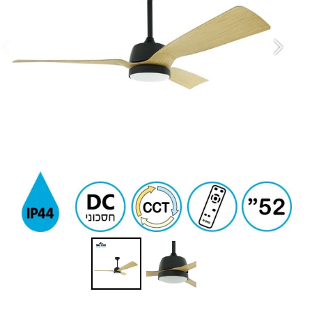
גו
in
גו
מב
סו
ה
ס
זר
ספ
מ
ד
ע
עם
ה
מ