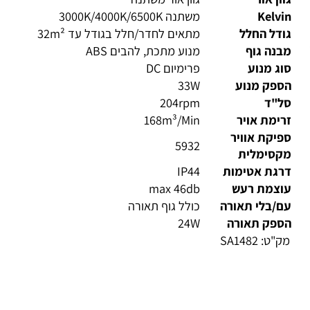
ון אור
גוון אור משתנה
Kelv
משתנה 3000K/4000K/6500K
דל החלל
מתאים לחדר/חלל בגודל עד 32m²
נה גוף
מנוע מתכת, להבים ABS
ג מנוע
פרימיום DC
ספק מנוע
33W
ל"ד
204rpm
ימת אויר
168m³/Min
יקת אוויר
5932
קסימלית
רגת אטימות
IP44
וצמת רעש
max 46db
/בלי תאורה
כולל גוף תאורה
ספק תאורה
24W
ק"ט:
SA1482