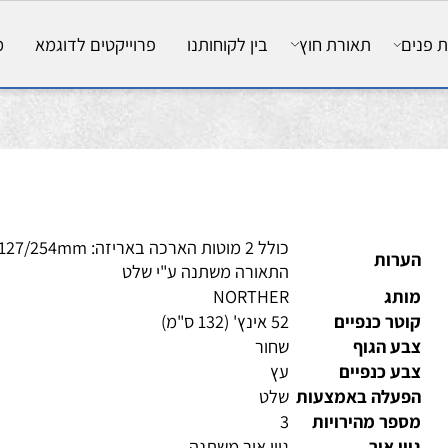
ם
תאורת חוץ
בין לקוחותנו
פרוייקטים לדוגמא
מאמ
כולל 2 מוטות הארכה באריזה
ערות
התאורה משתנה ע"י שלט
ותג
NORTHER
טר כנפיים
52 אינץ' (132 ס"מ)
ע הגוף
שחור
ע כנפיים
עץ
פעלה באמצעות
שלט
פר מהירויות
3