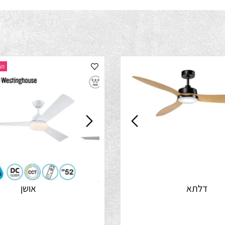
מבצע התק
לתא
אושן