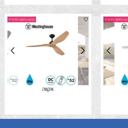
נה 99 ש"ח
מבצע התקנה 99 ש"ח
אקווה