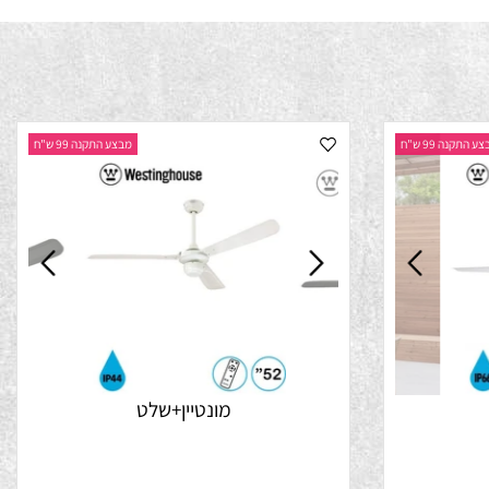
נה 99 ש"ח
מבצע התקנה 99 ש"ח
מונטיין+שלט