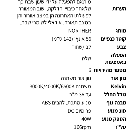
מותאם להפעלה על ידי שעון שבת כך
הערות
שלאחר כיבויי והדלקה, ישוב המאוורר
לפעולתו האחרונה הן במצב אוורור והן
במצב תאורה. אידאלי לשומרי שבת.
מותג
NORTHER
קוטר כנפיים
56 אינץ' (142 ס"מ)
צבע
לבן/שחור
הפעלה
שלט
באמצעות
מספר מהירויות
6
גוון אור
גוון אור משתנה
Kelvin
משתנה 3000K/4000K/6500K
גודל החלל
עד 36 מ"ר
מבנה גוף
מנוע מתכת, להבים ABS
סוג מנוע
פרימיום DC
הספק מנוע
40W
סל"ד
166rpm