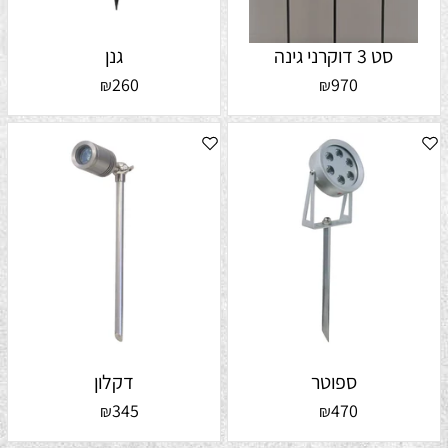
סט 3 דוקרני גינה
גנן
260
970
₪
₪
ספוטר
דקלון
345
470
₪
₪