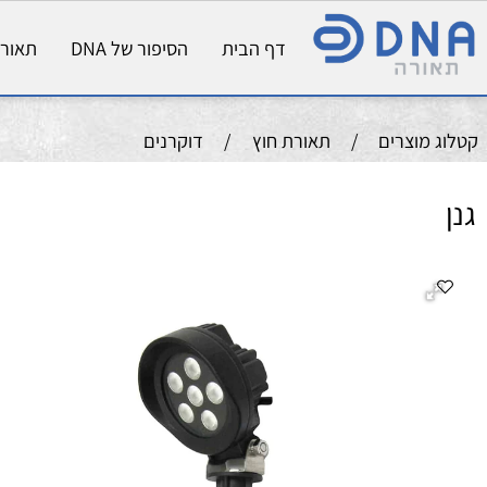
דף הבית
הסיפור של DNA
תאורת פני
וצרים
/
תאורת חוץ
/
דוקרנים
הערה
תי
גו
צב
מק
גוון 
קוטר
גובה