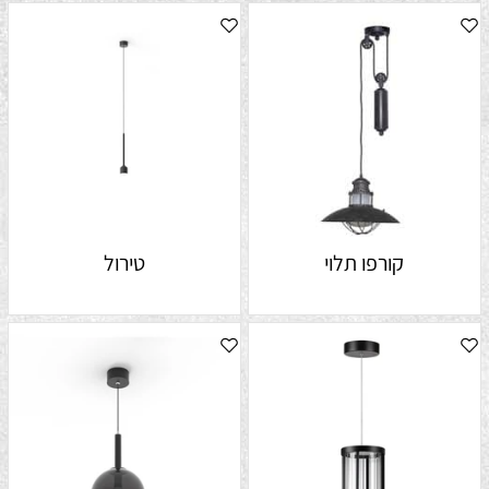
קורפו תלוי
טירול