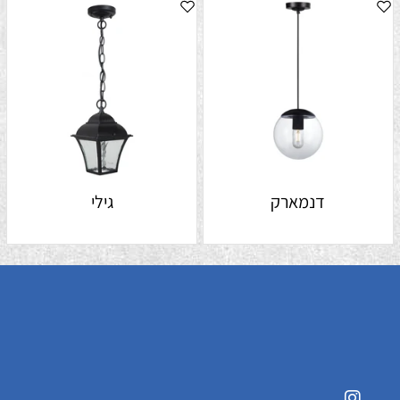
דנמארק
גילי