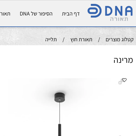
דף הבית
הסיפור של DNA
תאורת פני
וצרים
/
תאורת חוץ
/
תלייה
ה
גו
מב
מקור
גוו
שטף
מק
אל
גו