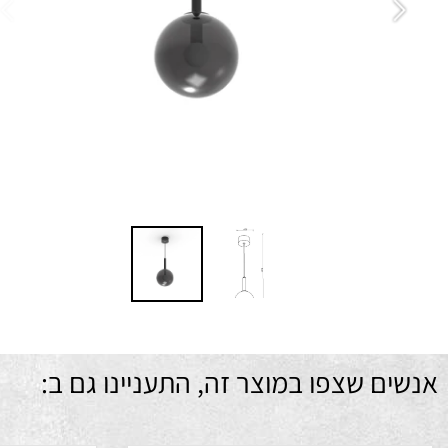
עד
הת
גי
שח
מ
ם שצפו במוצר זה, התעניינו גם ב: