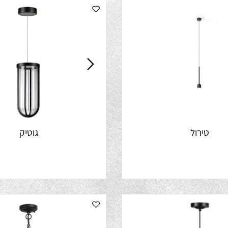
טירול
גוטיק