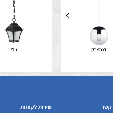
נמארק
גילי