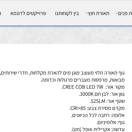
ם
תאורת חוץ
בין לקוחותנו
פרוייקטים לדוגמא
מאמ
ף תאורה תלוי מעוצב מוגן מים להארת מקלחות, חדרי שירותים,
ואות, מרפסות מעברים פרגולות וכדומה.
 אור: CREE COB LED 7W.
ן אור: לבן חם 3000K.
 אור: 525LM.
דם מסירת צבע: CRI>85.
ומה: רחבה לכל הכיוונים.
ף: אלומיניום.