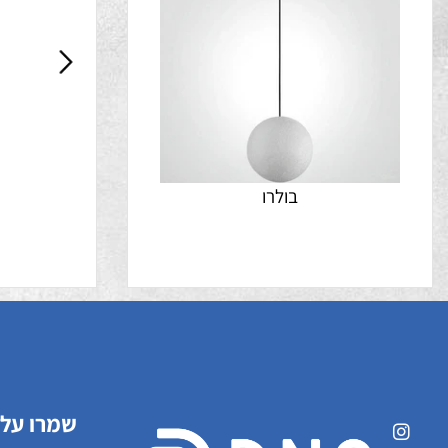
בולרו
ד