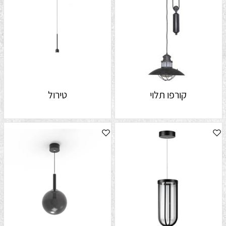
קורפו תלוי
טירול