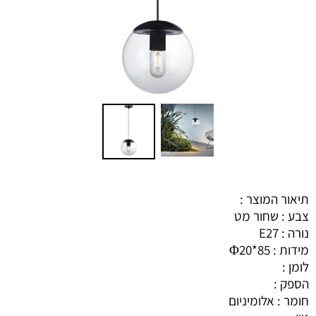
תיאור המוצר :
צבע : שחור מט
נורה : E27
מידות : Φ20*85
לומן :
הספק :
חומר : אלומיניום