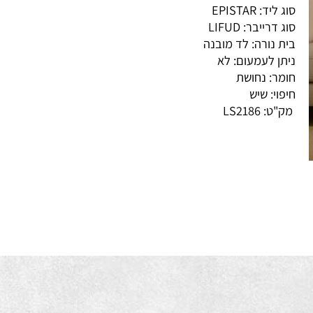
ית הארה: 360°
ליד: EPISTAR
 דרייבר: LIFUD
ת נורה: לד מובנה
תן לעמעום: לא
מר: נחושת
פוי: שיש
ק"ט:
LS2186