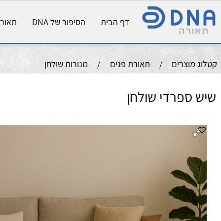
דף הבית
הסיפור של DNA
תאורת פני
וצרים
/
תאורת פנים
/
מנורות שולחן
ספרדי שולחן
צב
גוו
הס
רוחב
קוטר
גובה
40
80