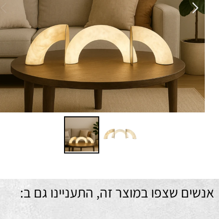
זוו
סוג 
סוג
בי
ני
חו
חי
מ
ם שצפו במוצר זה, התעניינו גם ב: