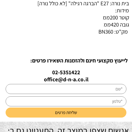
בית נורה: E27 "הברגה רגילה" [לא כולל נורה]
מידות:
קוטר 200ממ
גובה 420ממ
מק"ט:
BN360
לייעוץ מקצועי חינם ולהזמנות השאירו פרטים:
02-5351422
office@d-n-a.co.il
אנשים שצפו במוצר זה, התעניינו גם ב: