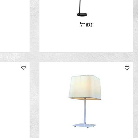
נטורל
ק