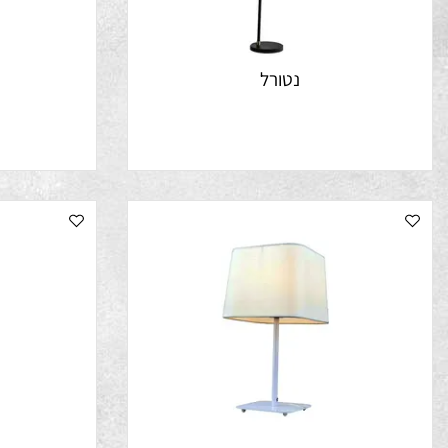
נטורל
ק