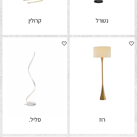
נטורל
קרולין
רוז
סליל.