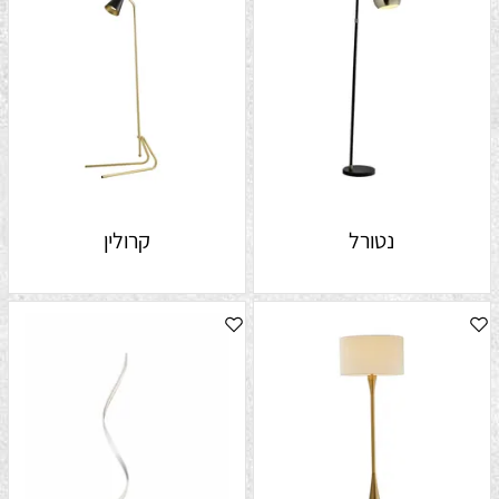
נטורל
קרולין