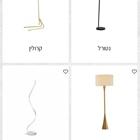
נטורל
קרולין