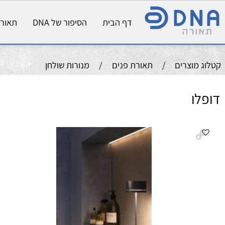
דף הבית
הסיפור של DNA
תאורת פני
וצרים
/
תאורת פנים
/
מנורות שולחן
ו
מנ
גובה
2W
0K
W
IP54 DIM
צב
מ