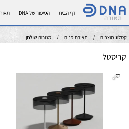
דף הבית
הסיפור של DNA
תאורת פני
וצרים
/
תאורת פנים
/
מנורות שולחן
טל
מנ
גובה
2W
0K
W
IP54 DIM
צב
מ