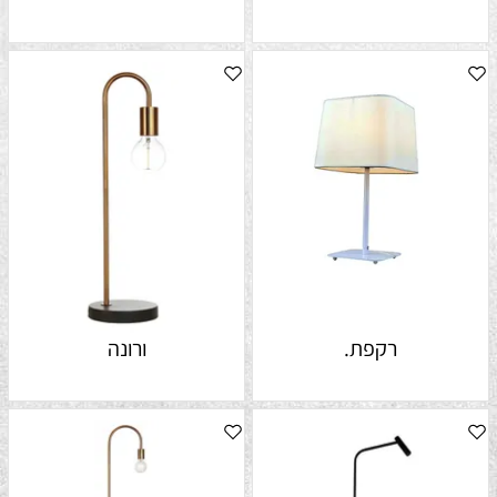
רקפת.
ורונה