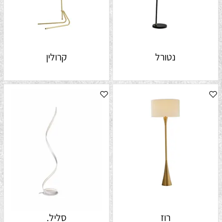
נטורל
קרולין
רוז
סליל.