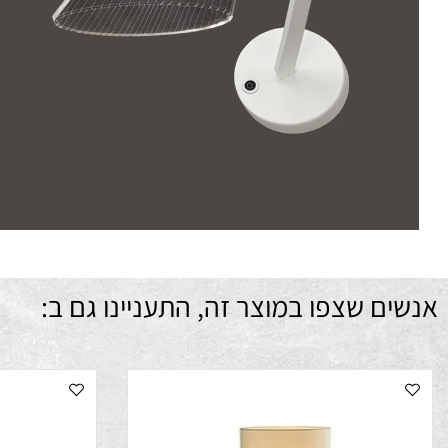
מתח (
דר
עמ
מ
ם שצפו במוצר זה, התעניינו גם ב: