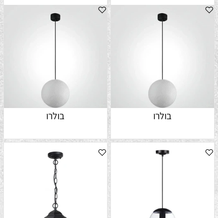
בולרו
בולרו