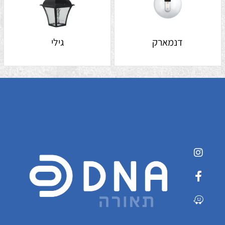
דנמארק
גילי