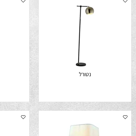
נטורל
ק