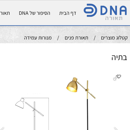
דף הבית
הסיפור של DNA
תאורת פני
וצרים
/
תאורת פנים
/
מנורות עמידה
תי
צב
נור
מידו
חו
מ