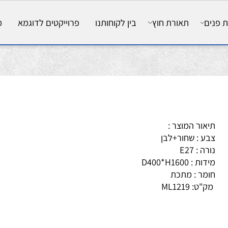
ם
תאורת חוץ
בין לקוחותנו
פרוייקטים לדוגמא
מאמ
אור המוצר :
ע : שחור+לבן
ה : E27
ת : D400*H1600
מר : מתכת
ק"ט:
ML1219