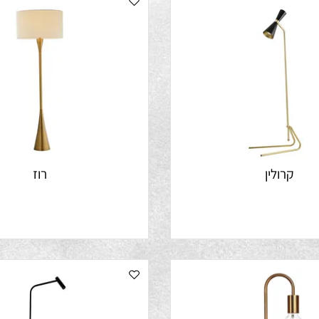
רולין
רוז