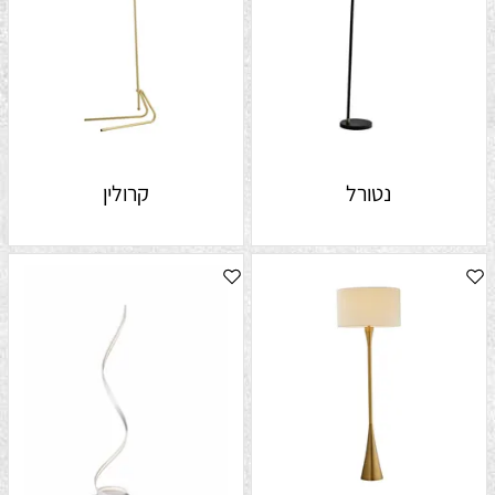
נטורל
קרולין