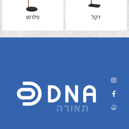
דקל
פלרמו