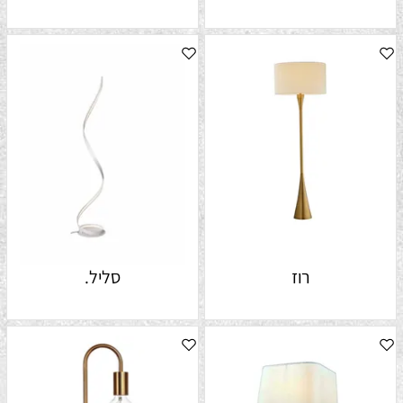
רוז
סליל.