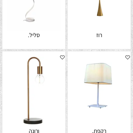
רוז
סליל.
רקפת.
ורונה