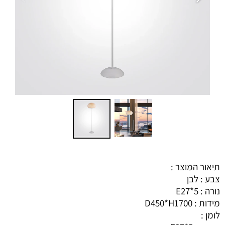
תיאור המוצר :
צבע : לבן
נורה : E27*5
מידות : D450*H1700
לומן :