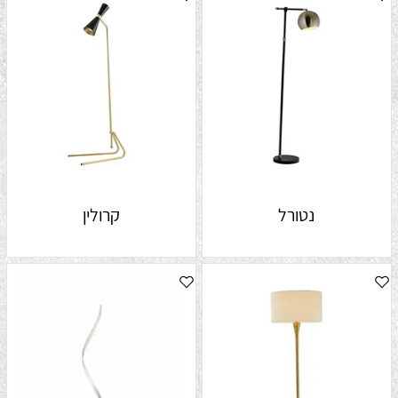
נטורל
קרולין