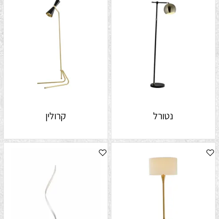
נטורל
קרולין