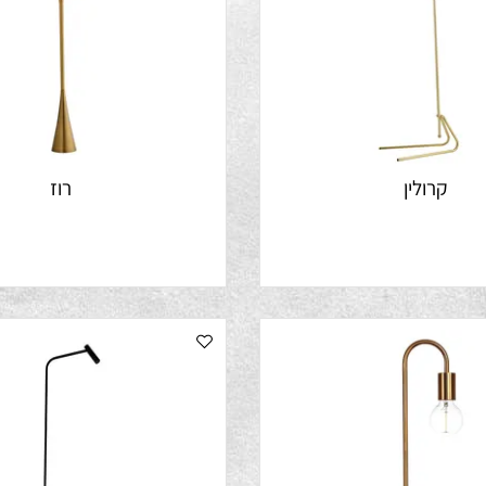
רולין
רוז