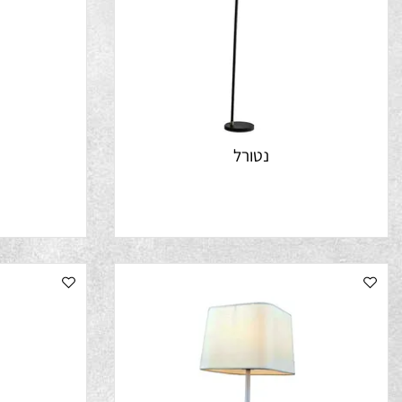
נטורל
ק