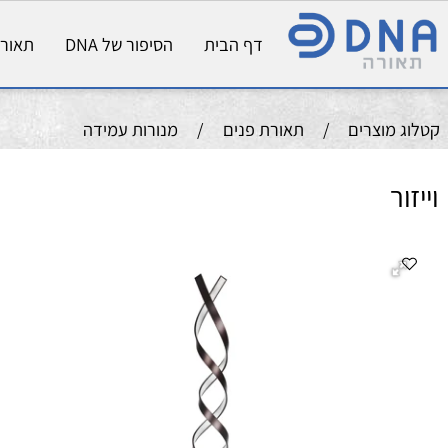
דף הבית
הסיפור של DNA
תאורת פני
וצרים
/
תאורת פנים
/
מנורות עמידה
גוף 
מקור
גוו
אל
גו
ציו
הת
גי