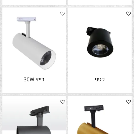
קטני
דייזי 30W