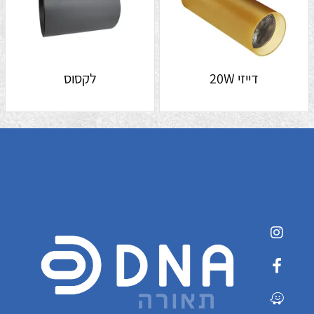
דייזי 20W
לקסוס