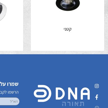
קטני
דייז
שמרו על קשר