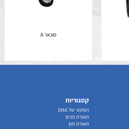
סונאר A
קטגוריות