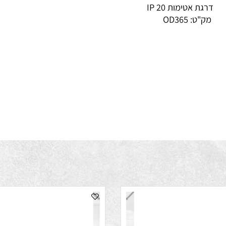
ח (V)
230V/50Hz
גת אטימות IP
20
ק"ט:
OD365