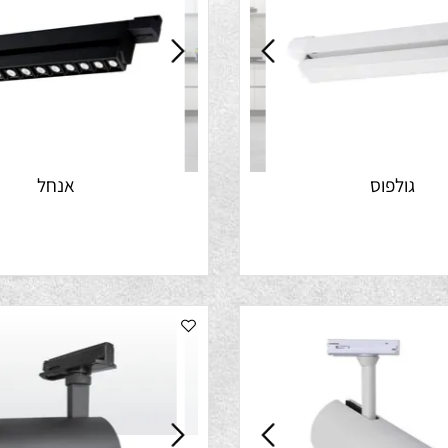
ולפוס
אנחל