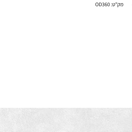
וית הארה (°)
110°
ק"ט:
OD360