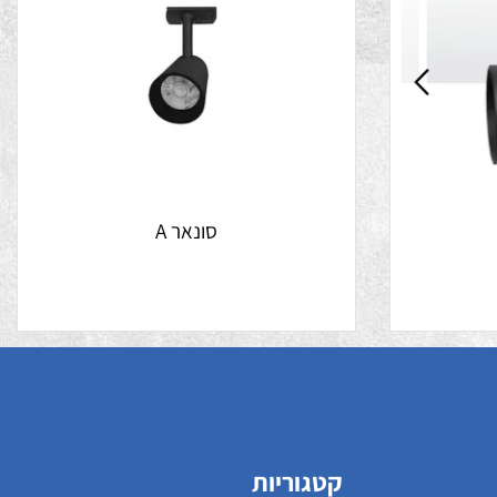
סונאר A