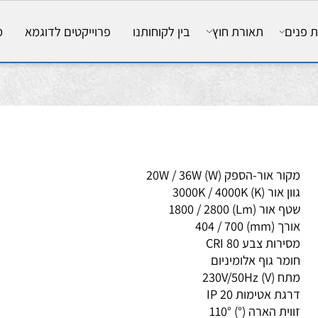
ם
תאורת חוץ
בין לקוחותנו
פרוייקטים לדוגמא
מאמ
ור אור-הספק (W)
36W
/
20W
ן אור (K)
4000K
/
3000K
ף אור (Lm)
2800
/
1800
ך (mm)
700
/
404
ירות צבע CRI
80
מר גוף
אלומיניום
ח (V)
230V/50Hz
גת אטימות IP
20