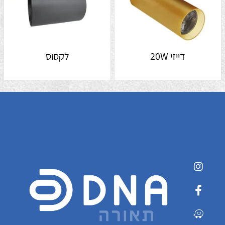
דייזי 20W
לקסוס