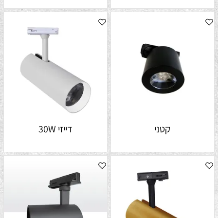
קטני
דייזי 30W